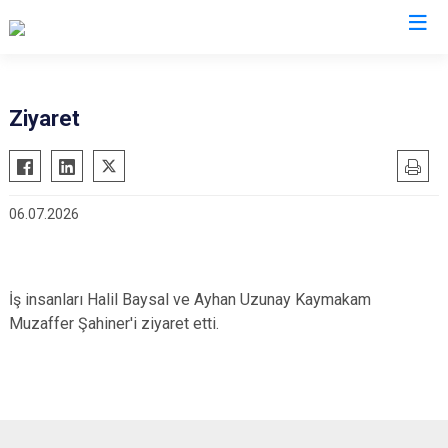
İzmir
Ziyaret
Aliağa
Foça
Menemen
Balçova
Gaziemir
Narlıdere
06.07.2026
Bayındır
Güzelbahçe
Ödemiş
Bergama
Karaburun
Seferihisar
Beydağ
Karşıyaka
Selçuk
İş insanları Halil Baysal ve Ayhan Uzunay Kaymakam
Bornova
Kemalpaşa
Tire
Muzaffer Şahiner'i ziyaret etti.
Buca
Kınık
Torbalı
Çeşme
Kiraz
Urla
Çiğli
Konak
Bayraklı
Dikili
Menderes
Karabağlar