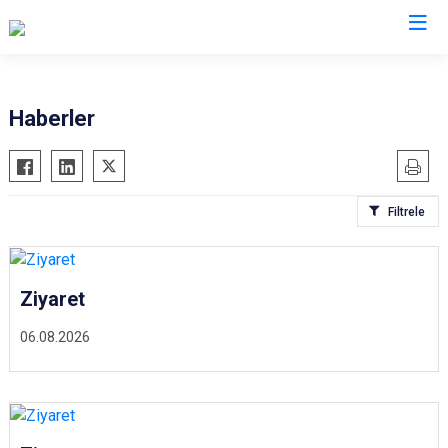
İzmir
Haberler
Aliağa
Foça
Menemen
Balçova
Gaziemir
Narlıdere
Filtrele
Bayındır
Güzelbahçe
Ödemiş
Bergama
Karaburun
Seferihisar
Beydağ
Karşıyaka
Selçuk
Ziyaret
Bornova
Kemalpaşa
Tire
06.08.2026
Buca
Kınık
Torbalı
Çeşme
Kiraz
Urla
Çiğli
Konak
Bayraklı
Dikili
Menderes
Karabağlar