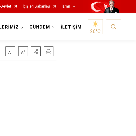
-Devlet
İçişleri Bakanlığı
İzmir
LERİMİZ
GÜNDEM
İLETİŞİM
26
°C
Foça
Menemen
Gaziemir
Narlıdere
Güzelbahçe
Ödemiş
Karaburun
Seferihisar
Karşıyaka
Selçuk
Kemalpaşa
Tire