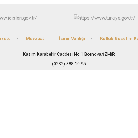
Buca
Çeşme
Çiğli
Dikili
azete
Mevzuat
İzmir Valiliği
Kolluk Gözetim 
Kazım Karabekir Caddesi No:1 Bornova/İZMİR
(0232) 388 10 95