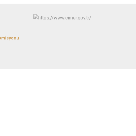
Kınık
Torbalı
Kiraz
Urla
Konak
Bayraklı
Menderes
Karabağlar
Komisyonu