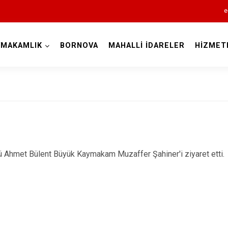
e
YMAKAMLIK
BORNOVA
MAHALLİ İDARELER
HİZMET
İzmir
Aliağa
Balçova
ü Ahmet Bülent Büyük Kaymakam Muzaffer Şahiner'i ziyaret etti.
Bayındır
Bergama
Beydağ
Bornova