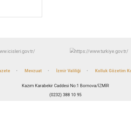
Buca
Çeşme
Çiğli
Dikili
azete
Mevzuat
İzmir Valiliği
Kolluk Gözetim 
Kazım Karabekir Caddesi No:1 Bornova/İZMİR
(0232) 388 10 95