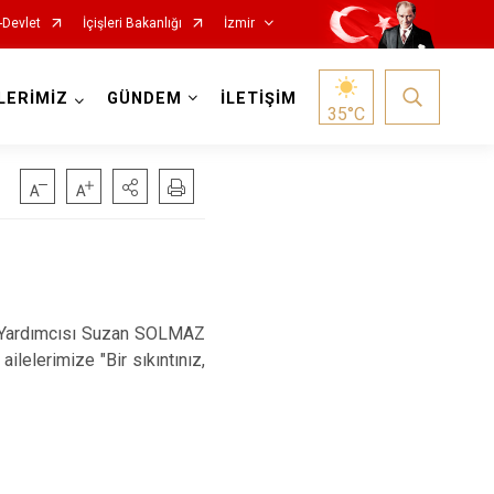
-Devlet
İçişleri Bakanlığı
İzmir
LERİMİZ
GÜNDEM
İLETİŞİM
35
°C
Foça
Menemen
Gaziemir
Narlıdere
Yardımcısı Suzan SOLMAZ
ilelerimize "Bir sıkıntınız,
Güzelbahçe
Ödemiş
Karaburun
Seferihisar
Karşıyaka
Selçuk
Kemalpaşa
Tire