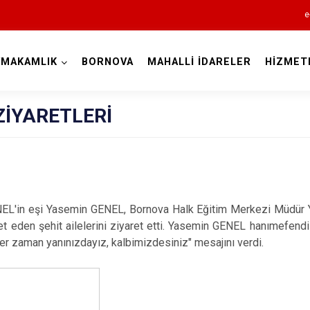
e
YMAKAMLIK
BORNOVA
MAHALLİ İDARELER
HİZMET
İzmir
 ZİYARETLERİ
Aliağa
Balçova
n eşi Yasemin GENEL, Bornova Halk Eğitim Merkezi Müdür 
et eden şehit ailelerini ziyaret etti. Yasemin GENEL hanımefendi a
Bayındır
 her zaman yanınızdayız, kalbimizdesiniz" mesajını verdi.
Bergama
Beydağ
Bornova