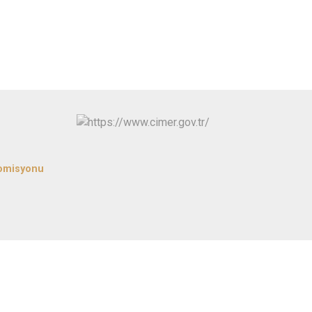
Kınık
Torbalı
Kiraz
Urla
Konak
Bayraklı
Menderes
Karabağlar
Komisyonu