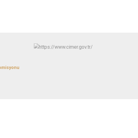
Kınık
Torbalı
Kiraz
Urla
Konak
Bayraklı
Menderes
Karabağlar
Komisyonu