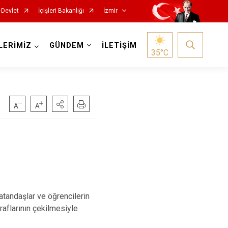
-Devlet
İçişleri Bakanlığı
İzmir
LERİMİZ
GÜNDEM
İLETİŞİM
35
°C
Foça
Menemen
Gaziemir
Narlıdere
Güzelbahçe
Ödemiş
Karaburun
Seferihisar
vatandaşlar ve öğrencilerin
Karşıyaka
Selçuk
ğraflarının çekilmesiyle
Kemalpaşa
Tire