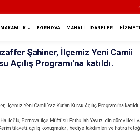
e
YMAKAMLIK
BORNOVA
MAHALLİ İDARELER
HİZMET
İzmir
ffer Şahiner, İlçemiz Yeni Camii
su Açılış Programı'na katıldı.
Aliağa
Balçova
Bayındır
 İlçemiz Yeni Camii Yaz Kur'an Kursu Açılış Programı'na katıldı.
Bergama
 Haliloğlu, Bornova İlçe Müftüsü Fethullah Yavuz, din görevlileri, 
Beydağ
Kerim tilaveti, açılış konuşmaları, hediye takdimleri ve hatıra foto
Bornova