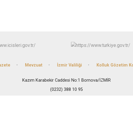
Buca
Çeşme
Çiğli
Dikili
azete
Mevzuat
İzmir Valiliği
Kolluk Gözetim 
Kazım Karabekir Caddesi No:1 Bornova/İZMİR
(0232) 388 10 95