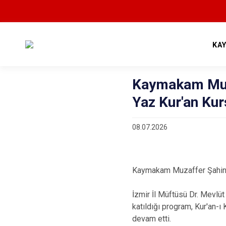
KA
Kaymakam Muza
Yaz Kur'an Kur
08.07.2026
Kaymakam Muzaffer Şahiner,
İzmir İl Müftüsü Dr. Mevlüt
katıldığı program, Kur'an-ı 
devam etti.