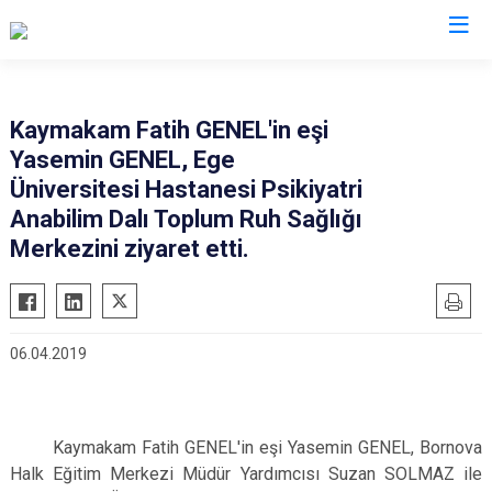
İzmir
Kaymakam Fatih GENEL'in eşi
Yasemin GENEL, Ege
Aliağa
Foça
Menemen
Üniversitesi Hastanesi Psikiyatri
Balçova
Gaziemir
Narlıdere
Anabilim Dalı Toplum Ruh Sağlığı
Bayındır
Güzelbahçe
Ödemiş
Merkezini ziyaret etti.
Bergama
Karaburun
Seferihisar
Beydağ
Karşıyaka
Selçuk
Bornova
Kemalpaşa
Tire
06.04.2019
Buca
Kınık
Torbalı
Çeşme
Kiraz
Urla
Çiğli
Konak
Bayraklı
Kaymakam Fatih GENEL'in eşi Yasemin GENEL, Bornova
Halk Eğitim Merkezi Müdür Yardımcısı Suzan SOLMAZ ile
Dikili
Menderes
Karabağlar